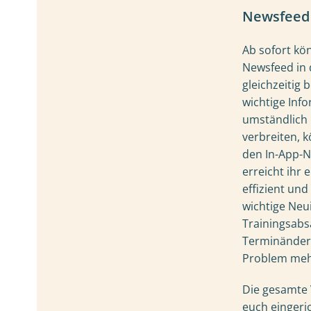
Newsfeed
Ab sofort kö
Newsfeed in d
gleichzeitig 
wichtige In
umständlich 
verbreiten, k
den In-App-
erreicht ihr 
effizient und
wichtige Neui
Trainingsab
Terminänderu
Problem meh
Die gesamte 
euch eingeric