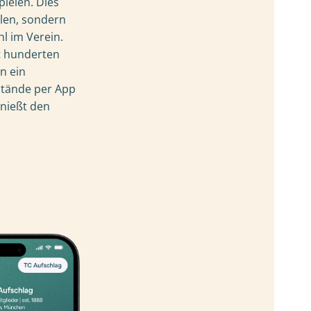
ielen. Dies
hlen, sondern
l im Verein.
 hunderten
n ein
lstände per App
enießt den