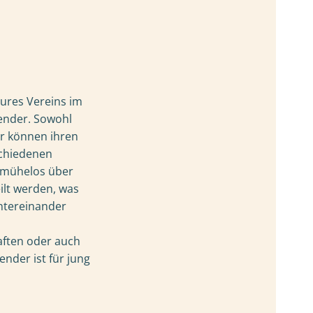
eures Vereins im
ender. Sowohl
er können ihren
schiedenen
n mühelos über
lt werden, was
ntereinander
aften oder auch
ender ist für jung