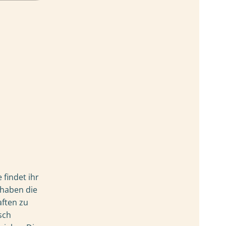
findet ihr
 haben die
aften zu
sch