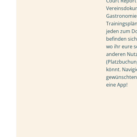
Court Report 
Vereinsdokum
Gastronomie-
Trainingsplä
jeden zum Do
befinden sich
wo ihr eure s
anderen Nut
(Platzbuchun
könnt. Navigi
gewünschten P
eine App!