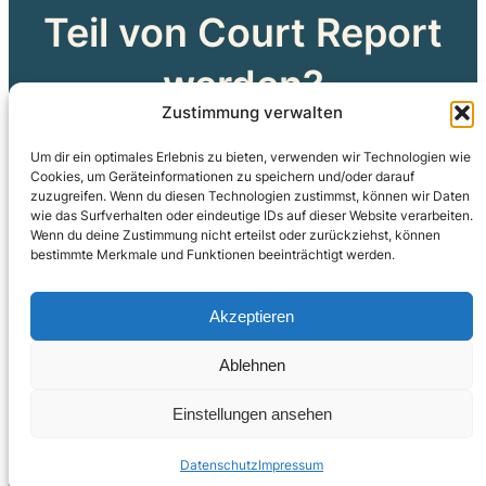
Teil von Court Report
werden?
Zustimmung verwalten
Dann meldet euch jetzt bei uns!
Um dir ein optimales Erlebnis zu bieten, verwenden wir Technologien wie
Cookies, um Geräteinformationen zu speichern und/oder darauf
zuzugreifen. Wenn du diesen Technologien zustimmst, können wir Daten
wie das Surfverhalten oder eindeutige IDs auf dieser Website verarbeiten.
Kontakt
Wenn du deine Zustimmung nicht erteilst oder zurückziehst, können
bestimmte Merkmale und Funktionen beeinträchtigt werden.
Akzeptieren
Ablehnen
Instagram
Einstellungen ansehen
Kontakt
Impressum
Datenschutz
© 2026 Court Report
Datenschutz
Impressum